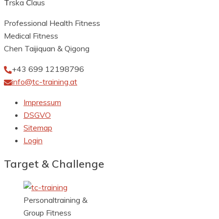
T
rska
C
laus
Professional Health Fitness
Medical Fitness
Chen Taijiquan & Qigong
+43 699 12198796
info@tc-training.at
Impressum
DSGVO
Sitemap
Login
Target & Challenge
Personaltraining &
Group Fitness